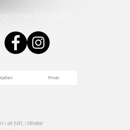
legetime: 55135310
Galleri
Priser
t bitt, i tilfeller