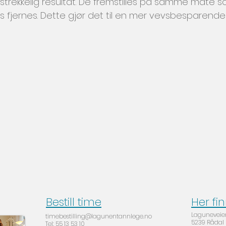
tilstrekkelig resultat. De fremstilles på samme måte 
 fjernes. Dette gjør det til en mer vevsbesparende
Bestill time
Her fi
Laguneveien 
timebestilling@lagunentannlege.no
5239 Rådal
Tel: 55 13 53 10