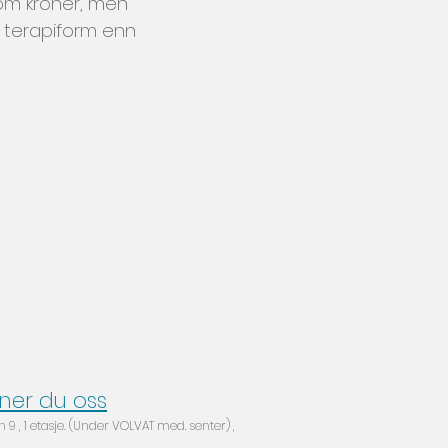
som kroner, men
 terapiform enn
nner du oss
9 , 1 etasje. ‎(Under VOLVAT med. senter)‎ ,