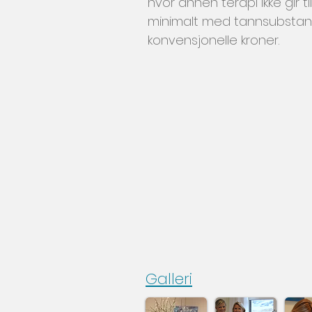
hvor annen terapi ikke gir 
minimalt med tannsubstans
konvensjonelle kroner.
Galleri