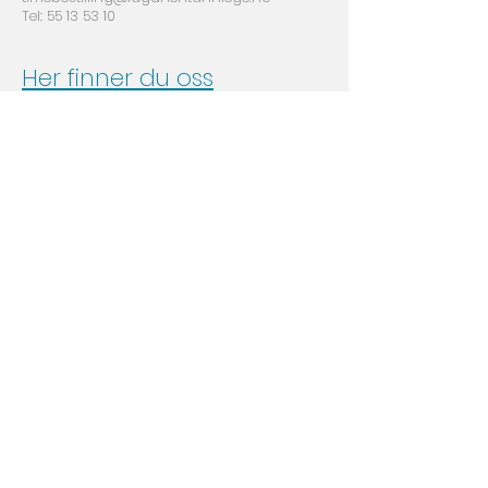
Tel:
55 13 53 10
Her finner du oss
Laguneveien 9 , 1 etasje. ‎(Under VOLVAT
med. senter)‎ , 5239 Rådal
© 2012
Lagunentannlege.no