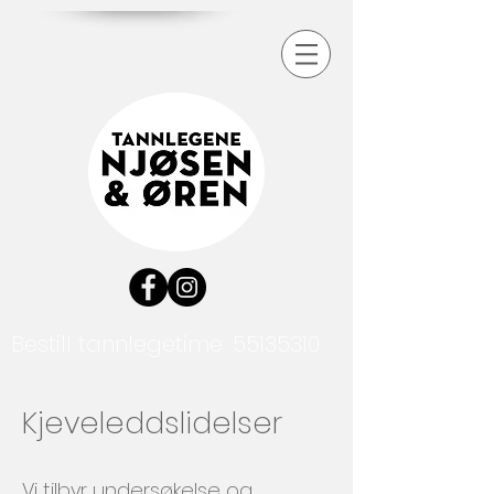
Bestill tannlegetime:
55135310
Kjeveleddslidelser
Vi tilbyr undersøkelse og