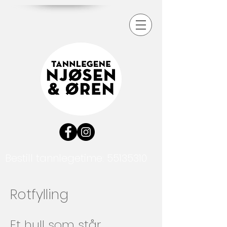
Bestill tannlegetime:
55135310
Rotfylling
Et hull som står