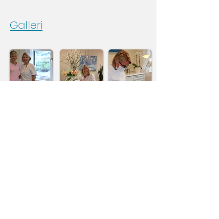
Galleri
Bestill time
timebestilling@lagunentannlege.no
Tel:
55 13 53 10
Her finner du oss
Laguneveien 9 , 1 etasje. ‎(Under VOLVAT
med. senter)‎ , 5239 Rådal
© 2012