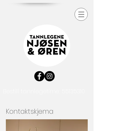
Bestill tannlegetime:
55135310
Kontaktskjema