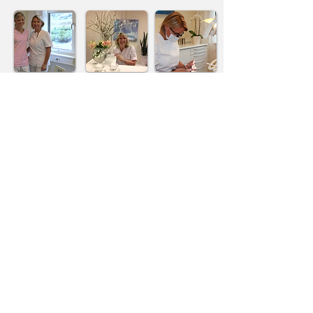
Bestill time
timebestilling@lagunentannlege.no
Tel:
55 13 53 10
Her finner du oss
Laguneveien 9 , 1 etasje. ‎(Under VOLVAT
med. senter)‎ , 5239 Rådal
© 2012
Lagunentannlege.no